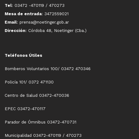
Tel
: 03472 -470119 / 470273
Mesa de entrada
: 3472559021
Email
: prensa@noetinger.gob.ar
Dirección
: Córdoba 48, Noetinger (Cba.)
Teléfonos Útiles
Bomberos Voluntarios 100/ 03472 470346
Policía 101/ 0372 471130
Centro de Salud 03472-470036
EPEC 03472-470117
Parador de Ómnibus 03472-470731
Municipalidad 03472-470119 / 470273