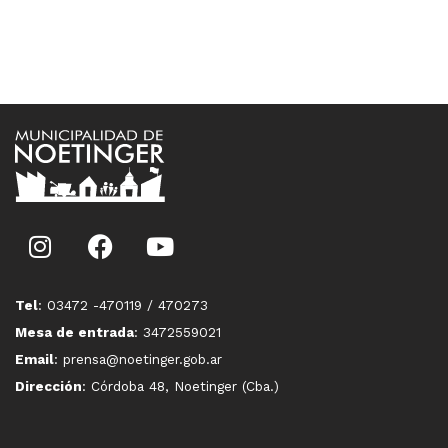
Tel
: 03472 -470119 / 470273
Mesa de entrada
: 3472559021
Email
: prensa@noetinger.gob.ar
Dirección
: Córdoba 48, Noetinger (Cba.)