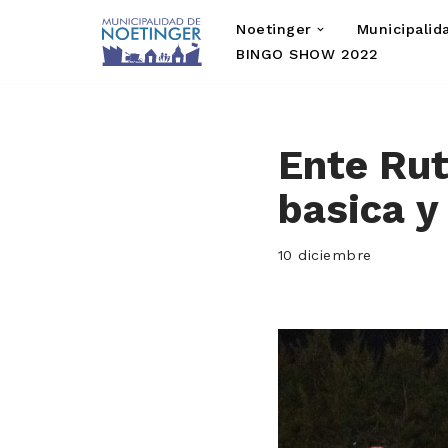
Noetinger
Municipalid
Saltar
BINGO SHOW 2022
al
contenido
Ente Rut
basica y
10 diciembre