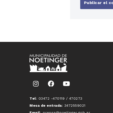
Tel
: 03472 -470119 / 470273
Mesa de entrada
: 3472559021
Email
: prensa@noetinger.gob.ar