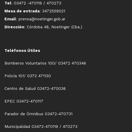
Tel
: 03472 -470119 / 470273
Mesa de entrada
: 3472559021
Email
: prensa@noetinger.gob.ar
Dirección
: Córdoba 48, Noetinger (Cba.)
Teléfonos Útiles
Bomberos Voluntarios 100/ 03472 470346
Policía 101/ 0372 471130
Centro de Salud 03472-470036
EPEC 03472-470117
Parador de Ómnibus 03472-470731
Municipalidad 03472-470119 / 470273