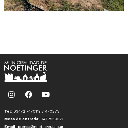
Tel
: 03472 -470119 / 470273
Mesa de entrada
: 3472559021
Email
: prensa@noetinger.gob.ar