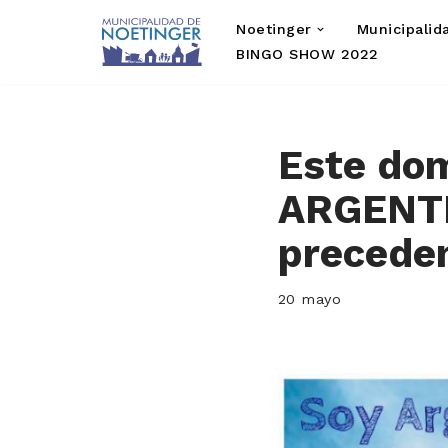
Noetinger
Municipalid
Saltar
BINGO SHOW 2022
al
contenido
Este do
ARGENTI
precede
20 mayo