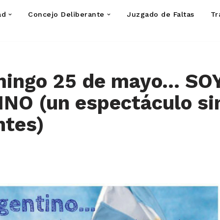
ad
Concejo Deliberante
Juzgado de Faltas
Tr
mingo 25 de mayo… SO
NO (un espectáculo si
ntes)