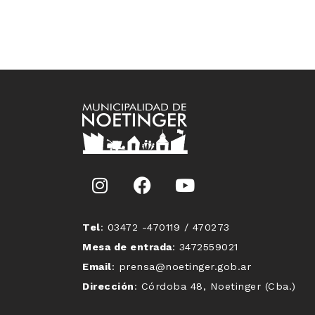
Tel
: 03472 -470119 / 470273
Mesa de entrada
: 3472559021
Email
: prensa@noetinger.gob.ar
Dirección
: Córdoba 48, Noetinger (Cba.)