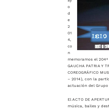
ay
o
d
e
2
01
4,
co
n
memoramos el 204º A
GAUCHA PATRIA Y TRA
COREOGRÁFICO MUSI
– 2014), con la parti
actuación del Grupo
El ACTO DE APERTURA 
música, bailes y dest