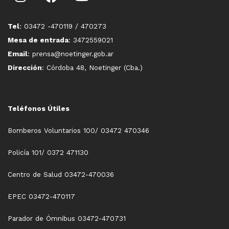
Tel
: 03472 -470119 / 470273
Mesa de entrada
: 3472559021
Email
: prensa@noetinger.gob.ar
Dirección
: Córdoba 48, Noetinger (Cba.)
Teléfonos Útiles
Bomberos Voluntarios 100/ 03472 470346
Policía 101/ 0372 471130
Centro de Salud 03472-470036
EPEC 03472-470117
Parador de Ómnibus 03472-470731