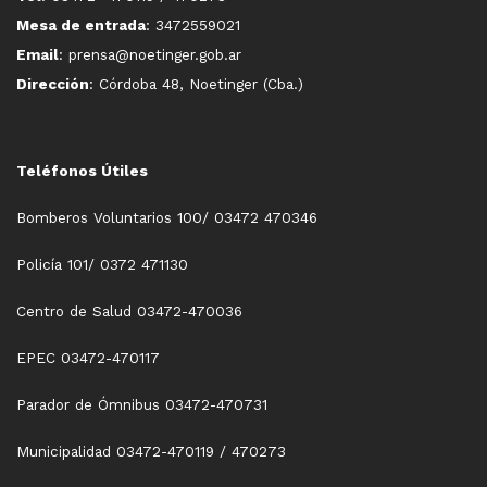
Mesa de entrada
: 3472559021
Email
: prensa@noetinger.gob.ar
Dirección
: Córdoba 48, Noetinger (Cba.)
Teléfonos Útiles
Bomberos Voluntarios 100/ 03472 470346
Policía 101/ 0372 471130
Centro de Salud 03472-470036
EPEC 03472-470117
Parador de Ómnibus 03472-470731
Municipalidad 03472-470119 / 470273