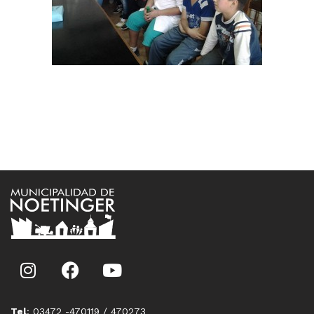
Tel
: 03472 -470119 / 470273