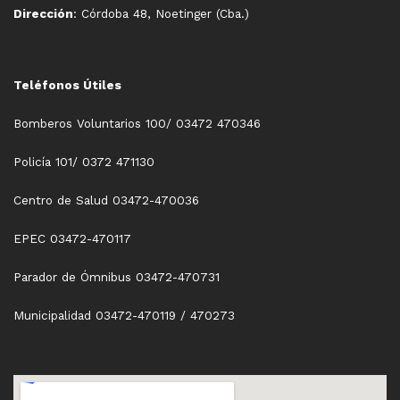
Dirección
: Córdoba 48, Noetinger (Cba.)
Teléfonos Útiles
Bomberos Voluntarios 100/ 03472 470346
Policía 101/ 0372 471130
Centro de Salud 03472-470036
EPEC 03472-470117
Parador de Ómnibus 03472-470731
Municipalidad 03472-470119 / 470273