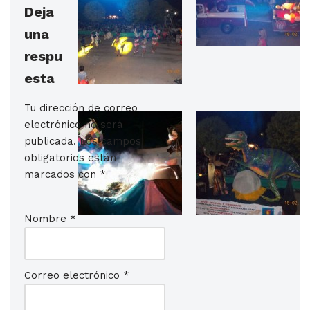
Deja
una
respu
esta
Tu dirección de correo
electrónico no será
publicada.
Los campos
obligatorios están
marcados con
*
Nombre
*
Correo electrónico
*