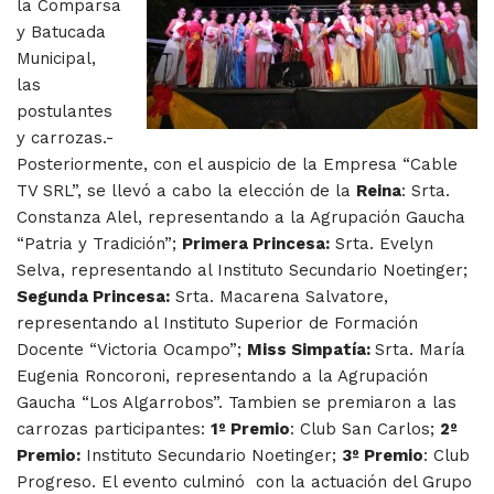
la Comparsa
y Batucada
Municipal,
las
postulantes
y carrozas.-
Posteriormente, con el auspicio de la Empresa “Cable
TV SRL”, se llevó a cabo la elección de la
Reina
: Srta.
Constanza Alel, representando a la Agrupación Gaucha
“Patria y Tradición”;
Primera Princesa:
Srta. Evelyn
Selva, representando al Instituto Secundario Noetinger;
Segunda Princesa:
Srta. Macarena Salvatore,
representando al Instituto Superior de Formación
Docente “Victoria Ocampo”;
Miss Simpatía:
Srta. María
Eugenia Roncoroni, representando a la Agrupación
Gaucha “Los Algarrobos”. Tambien se premiaron a las
carrozas participantes:
1º Premio
: Club San Carlos;
2º
Premio:
Instituto Secundario Noetinger;
3º Premio
: Club
Progreso. El evento culminó con la actuación del Grupo