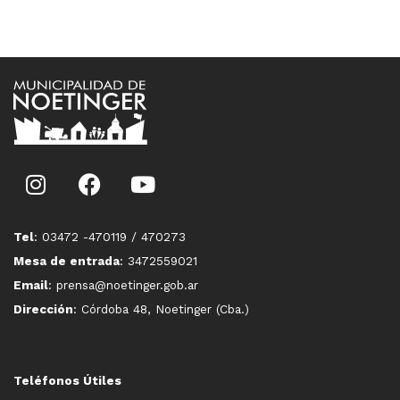
Tel
: 03472 -470119 / 470273
Mesa de entrada
: 3472559021
Email
: prensa@noetinger.gob.ar
Dirección
: Córdoba 48, Noetinger (Cba.)
Teléfonos Útiles