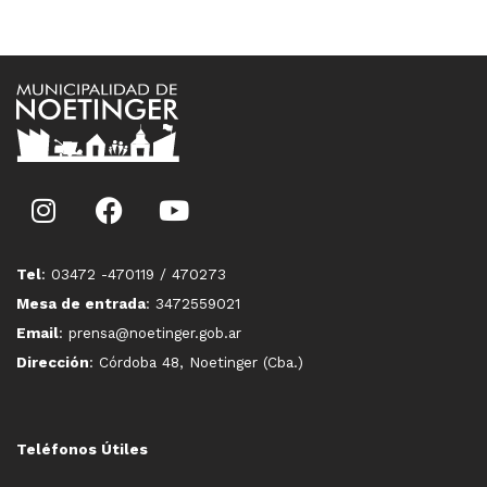
Tel
: 03472 -470119 / 470273
Mesa de entrada
: 3472559021
Email
: prensa@noetinger.gob.ar
Dirección
: Córdoba 48, Noetinger (Cba.)
Teléfonos Útiles