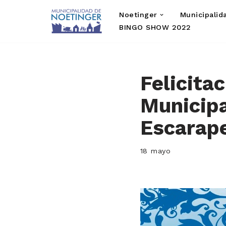
Noetinger
Municipalid
Saltar
BINGO SHOW 2022
al
contenido
Felicitac
Municipa
Escarap
18 mayo