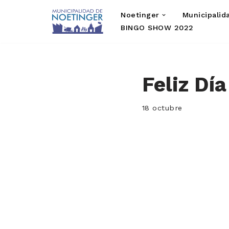
Noetinger
Municipalid
Saltar
BINGO SHOW 2022
al
contenido
Feliz Día
18 octubre