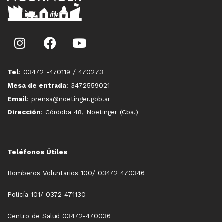
Tel
: 03472 -470119 / 470273
Mesa de entrada
: 3472559021
Email
: prensa@noetinger.gob.ar
Dirección
: Córdoba 48, Noetinger (Cba.)
Teléfonos Útiles
Bomberos Voluntarios 100/ 03472 470346
Policía 101/ 0372 471130
Centro de Salud 03472-470036