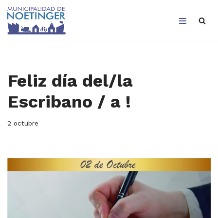
Saltar
al
contenido
Feliz día del/la
Escribano / a !
2 octubre