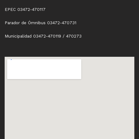
EPEC 03472-470117
Parador de Ómnibus 03472-470731
Municipalidad 03472-470119 / 470273