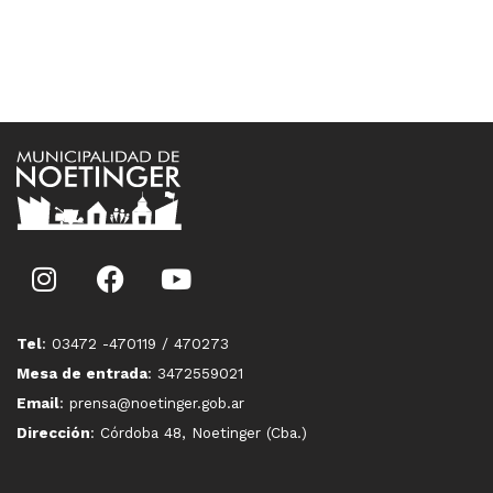
Tel
: 03472 -470119 / 470273
Mesa de entrada
: 3472559021
Email
: prensa@noetinger.gob.ar
Dirección
: Córdoba 48, Noetinger (Cba.)