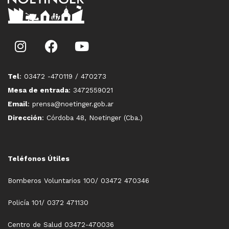
Tel
: 03472 -470119 / 470273
Mesa de entrada
: 3472559021
Email
: prensa@noetinger.gob.ar
Dirección
: Córdoba 48, Noetinger (Cba.)
Teléfonos Útiles
Bomberos Voluntarios 100/ 03472 470346
Policía 101/ 0372 471130
Centro de Salud 03472-470036