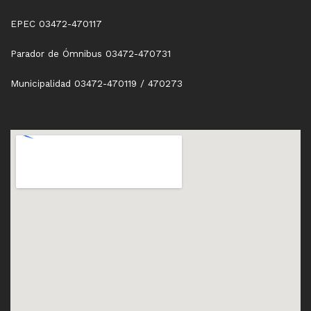
EPEC 03472-470117
Parador de Ómnibus 03472-470731
Municipalidad 03472-470119 / 470273