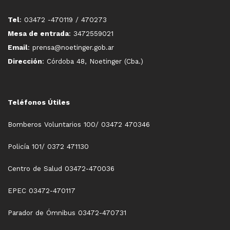
Tel
: 03472 -470119 / 470273
Mesa de entrada
: 3472559021
Email
: prensa@noetinger.gob.ar
Dirección
: Córdoba 48, Noetinger (Cba.)
Teléfonos Útiles
Bomberos Voluntarios 100/ 03472 470346
Policía 101/ 0372 471130
Centro de Salud 03472-470036
EPEC 03472-470117
Parador de Ómnibus 03472-470731