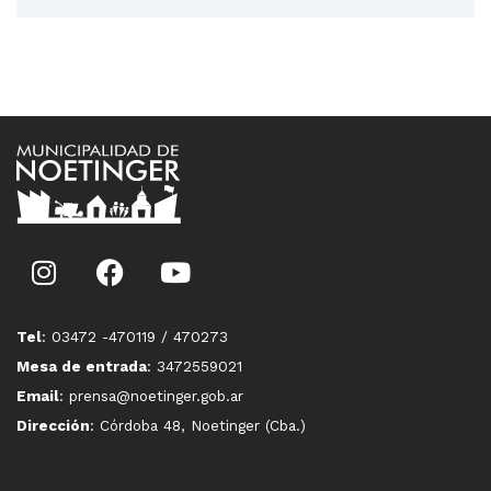
Tel
: 03472 -470119 / 470273
Mesa de entrada
: 3472559021
Email
: prensa@noetinger.gob.ar
Dirección
: Córdoba 48, Noetinger (Cba.)