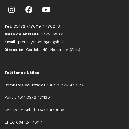
Tel
: 03472 -470119 / 470273
Mesa de entrada
: 3472559021
Email
: prensa@noetinger.gob.ar
Dirección
: Córdoba 48, Noetinger (Cba.)
Teléfonos Útiles
Bomberos Voluntarios 100/ 03472 470346
Policía 101/ 0372 471130
Centro de Salud 03472-470036
EPEC 03472-470117