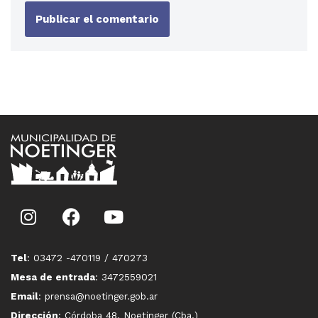
Tel
: 03472 -470119 / 470273
Mesa de entrada
: 3472559021
Email
: prensa@noetinger.gob.ar
Dirección
: Córdoba 48, Noetinger (Cba.)