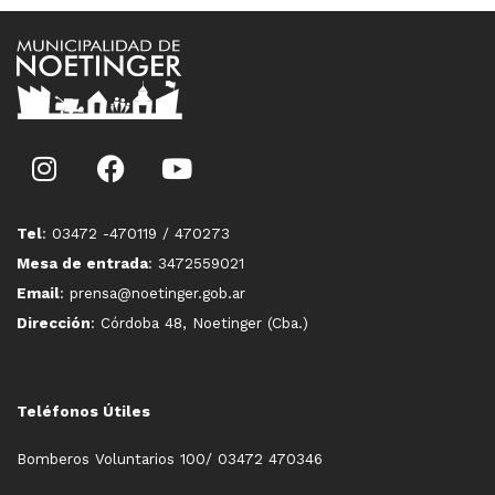
Tel
: 03472 -470119 / 470273
Mesa de entrada
: 3472559021
Email
: prensa@noetinger.gob.ar
Dirección
: Córdoba 48, Noetinger (Cba.)
Teléfonos Útiles
Bomberos Voluntarios 100/ 03472 470346