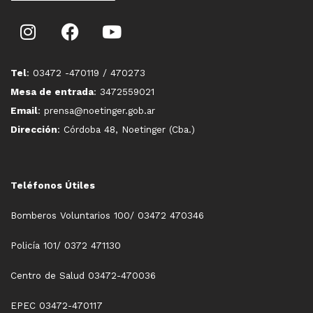
Tel
: 03472 -470119 / 470273
Mesa de entrada
: 3472559021
Email
: prensa@noetinger.gob.ar
Dirección
: Córdoba 48, Noetinger (Cba.)
Teléfonos Útiles
Bomberos Voluntarios 100/ 03472 470346
Policía 101/ 0372 471130
Centro de Salud 03472-470036
EPEC 03472-470117