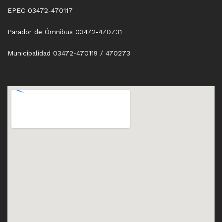
EPEC 03472-470117
Parador de Ómnibus 03472-470731
Municipalidad 03472-470119 / 470273