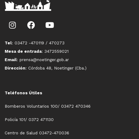
Tel
: 03472 -470119 / 470273
Mesa de entrada
: 3472559021
Email
: prensa@noetinger.gob.ar
Dirección
: Córdoba 48, Noetinger (Cba.)
Teléfonos Útiles
Bomberos Voluntarios 100/ 03472 470346
Policía 101/ 0372 471130
Centro de Salud 03472-470036