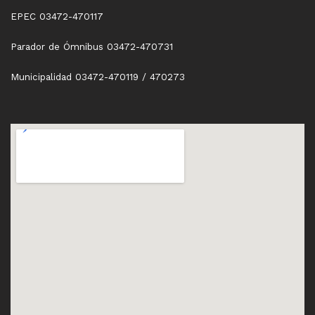
EPEC 03472-470117
Parador de Ómnibus 03472-470731
Municipalidad 03472-470119 / 470273