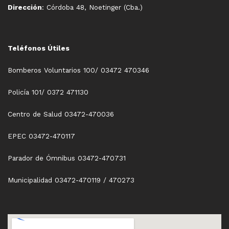
Dirección
: Córdoba 48, Noetinger (Cba.)
Teléfonos Útiles
Bomberos Voluntarios 100/ 03472 470346
Policía 101/ 0372 471130
Centro de Salud 03472-470036
EPEC 03472-470117
Parador de Ómnibus 03472-470731
Municipalidad 03472-470119 / 470273