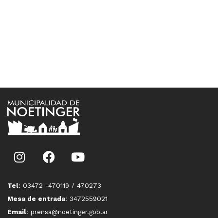
Tel
: 03472 -470119 / 470273
Mesa de entrada
: 3472559021
Email
: prensa@noetinger.gob.ar