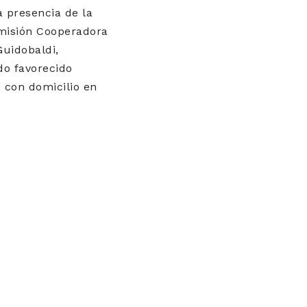
a presencia de la
omisión Cooperadora
Guidobaldi,
do favorecido
 con domicilio en