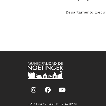
Departamento Ejecut
Tel
: 03472 -470119 / 470273