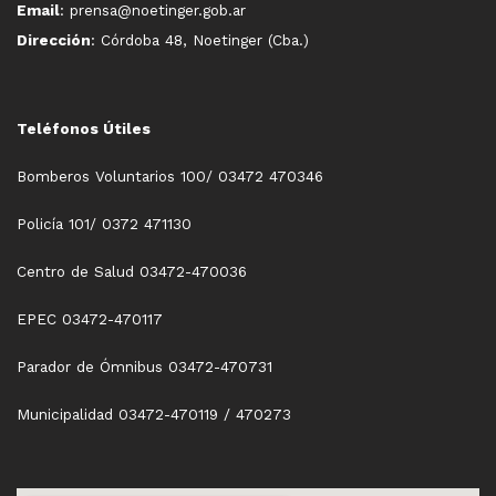
Email
: prensa@noetinger.gob.ar
Dirección
: Córdoba 48, Noetinger (Cba.)
Teléfonos Útiles
Bomberos Voluntarios 100/ 03472 470346
Policía 101/ 0372 471130
Centro de Salud 03472-470036
EPEC 03472-470117
Parador de Ómnibus 03472-470731
Municipalidad 03472-470119 / 470273