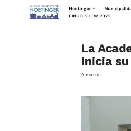
Noetinger
Municipalid
Saltar
BINGO SHOW 2022
al
contenido
La Acade
inicia s
9 marzo