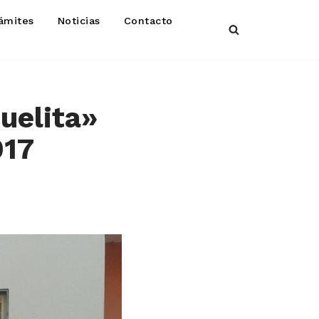
ámites
Noticias
Contacto
uelita»
017