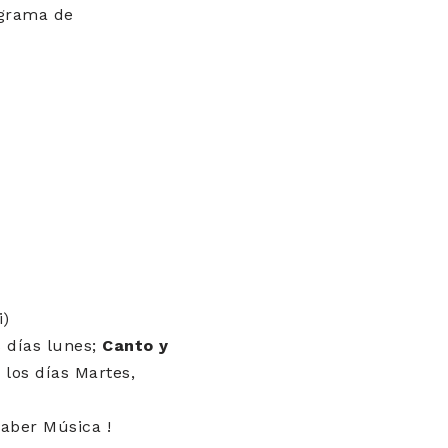
ograma de
i)
 días lunes;
Canto y
: los días Martes,
aber Música !