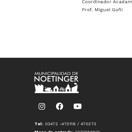
Coordinador Acadami
Prof. Miguel Goñi
Tel
: 03472 -470119 / 470273
Mesa de entrada
: 3472559021