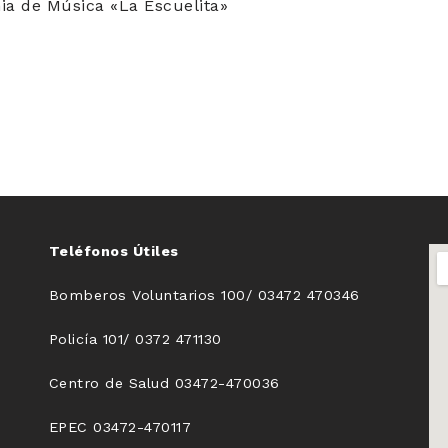
a de Música «La Escuelita»
Teléfonos Útiles
Bomberos Voluntarios 100/ 03472 470346
Policía 101/ 0372 471130
Centro de Salud 03472-470036
EPEC 03472-470117