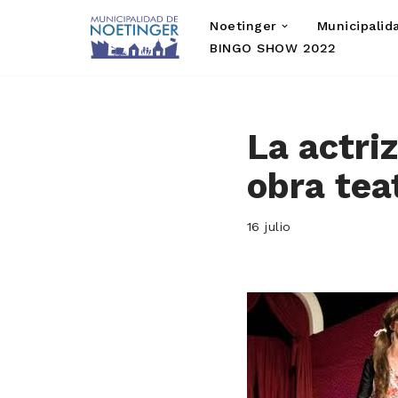
Noetinger
Municipalid
Saltar
BINGO SHOW 2022
al
contenido
La actri
obra tea
16 julio