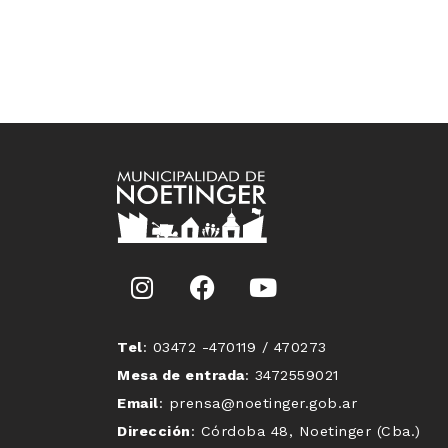
Tel
: 03472 -470119 / 470273
Mesa de entrada
: 3472559021
Email
: prensa@noetinger.gob.ar
Dirección
: Córdoba 48, Noetinger (Cba.)