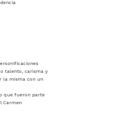
idencia
ersonificaciones
o talento, carisma y
zar la misma con un
o que fueron parte
el Carmen