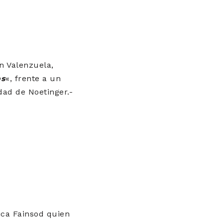
en Valenzuela,
os
«, frente a un
dad de Noetinger.-
sica Fainsod quien