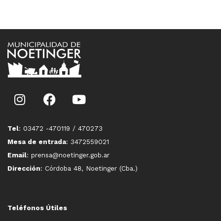
Tel
: 03472 -470119 / 470273
Mesa de entrada
: 3472559021
Email
: prensa@noetinger.gob.ar
Dirección
: Córdoba 48, Noetinger (Cba.)
Teléfonos Útiles