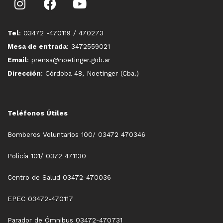
Tel
: 03472 -470119 / 470273
Mesa de entrada
: 3472559021
Email
: prensa@noetinger.gob.ar
Dirección
: Córdoba 48, Noetinger (Cba.)
Teléfonos Útiles
Bomberos Voluntarios 100/ 03472 470346
Policía 101/ 0372 471130
Centro de Salud 03472-470036
EPEC 03472-470117
Parador de Ómnibus 03472-470731