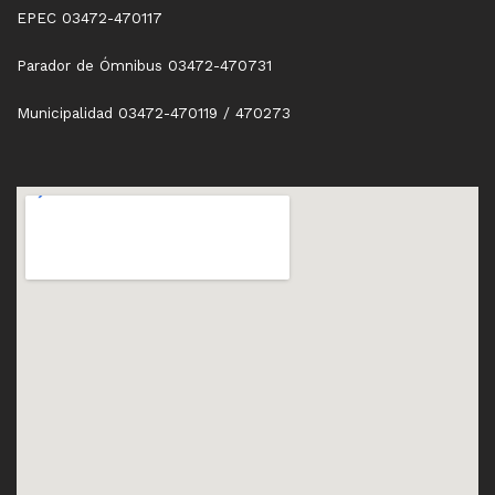
EPEC 03472-470117
Parador de Ómnibus 03472-470731
Municipalidad 03472-470119 / 470273