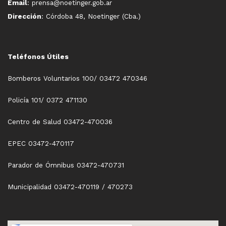
Email
: prensa@noetinger.gob.ar
Dirección
: Córdoba 48, Noetinger (Cba.)
Teléfonos Útiles
Bomberos Voluntarios 100/ 03472 470346
Policía 101/ 0372 471130
Centro de Salud 03472-470036
EPEC 03472-470117
Parador de Ómnibus 03472-470731
Municipalidad 03472-470119 / 470273