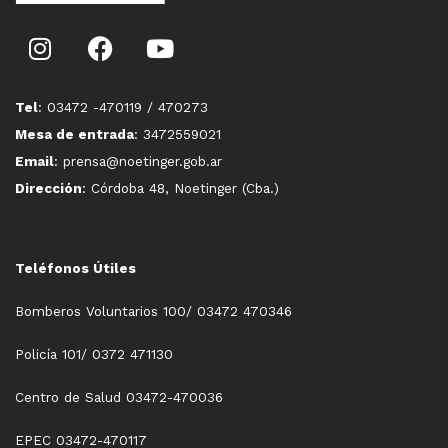
Tel
: 03472 -470119 / 470273
Mesa de entrada
: 3472559021
Email
: prensa@noetinger.gob.ar
Dirección
: Córdoba 48, Noetinger (Cba.)
Teléfonos Útiles
Bomberos Voluntarios 100/ 03472 470346
Policía 101/ 0372 471130
Centro de Salud 03472-470036
EPEC 03472-470117