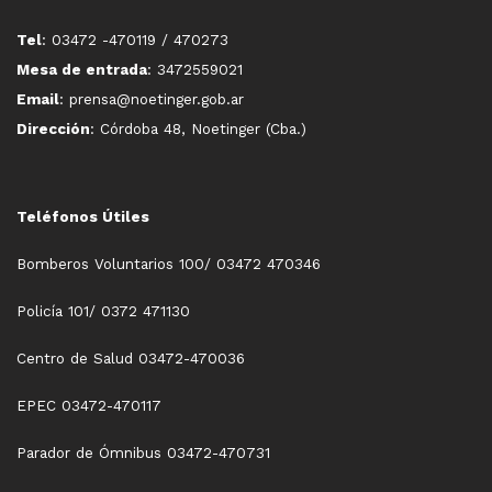
Tel
: 03472 -470119 / 470273
Mesa de entrada
: 3472559021
Email
: prensa@noetinger.gob.ar
Dirección
: Córdoba 48, Noetinger (Cba.)
Teléfonos Útiles
Bomberos Voluntarios 100/ 03472 470346
Policía 101/ 0372 471130
Centro de Salud 03472-470036
EPEC 03472-470117
Parador de Ómnibus 03472-470731