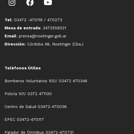
Tel
: 03472 -470119 / 470273
Mesa de entrada
: 3472559021
Email
: prensa@noetinger.gob.ar
Dirección
: Córdoba 48, Noetinger (Cba.)
Teléfonos Útiles
Bomberos Voluntarios 100/ 03472 470346
Policía 101/ 0372 471130
Centro de Salud 03472-470036
EPEC 03472-470117
Parador de Ómnibus 03472-470731