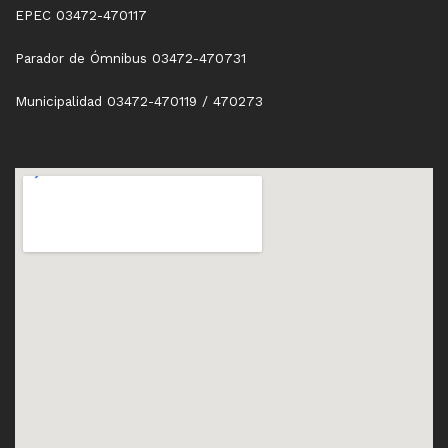
EPEC 03472-470117
Parador de Ómnibus 03472-470731
Municipalidad 03472-470119 / 470273