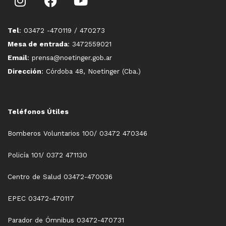
Tel
: 03472 -470119 / 470273
Mesa de entrada
: 3472559021
Email
: prensa@noetinger.gob.ar
Dirección
: Córdoba 48, Noetinger (Cba.)
Teléfonos Útiles
Bomberos Voluntarios 100/ 03472 470346
Policía 101/ 0372 471130
Centro de Salud 03472-470036
EPEC 03472-470117
Parador de Ómnibus 03472-470731