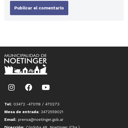
Tel
: 03472 -470119 / 470273
Mesa de entrada
: 3472559021
Email
: prensa@noetinger.gob.ar
Dirección
: Córdoba 48, Noetinger (Cba.)