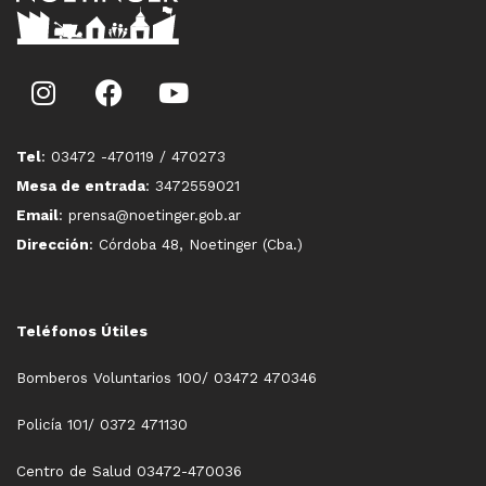
Tel
: 03472 -470119 / 470273
Mesa de entrada
: 3472559021
Email
: prensa@noetinger.gob.ar
Dirección
: Córdoba 48, Noetinger (Cba.)
Teléfonos Útiles
Bomberos Voluntarios 100/ 03472 470346
Policía 101/ 0372 471130
Centro de Salud 03472-470036