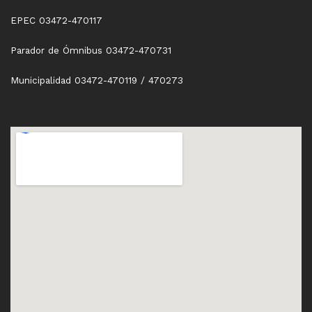
EPEC 03472-470117
Parador de Ómnibus 03472-470731
Municipalidad 03472-470119 / 470273