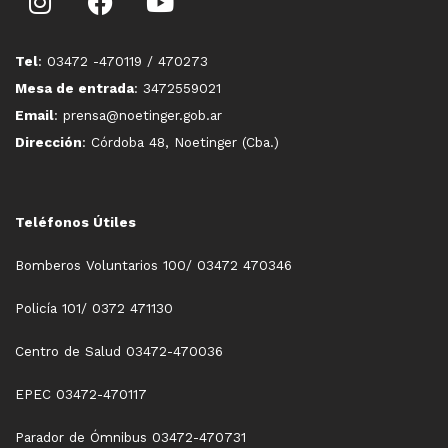
Tel
: 03472 -470119 / 470273
Mesa de entrada
: 3472559021
Email
: prensa@noetinger.gob.ar
Dirección
: Córdoba 48, Noetinger (Cba.)
Teléfonos Útiles
Bomberos Voluntarios 100/ 03472 470346
Policía 101/ 0372 471130
Centro de Salud 03472-470036
EPEC 03472-470117
Parador de Ómnibus 03472-470731