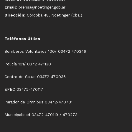
Email
: prensa@noetinger.gob.ar
Dirección
: Córdoba 48, Noetinger (Cba.)
Teléfonos Útiles
Bomberos Voluntarios 100/ 03472 470346
Policía 101/ 0372 471130
Centro de Salud 03472-470036
EPEC 03472-470117
Parador de Ómnibus 03472-470731
Municipalidad 03472-470119 / 470273