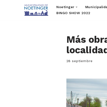
Noetinger
Municipalid
Saltar
BINGO SHOW 2022
al
contenido
Más obra
localida
28 septiembre