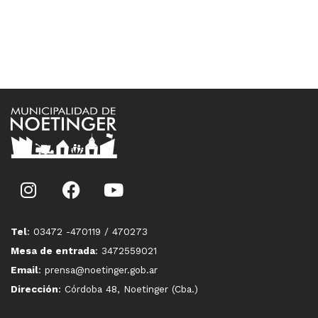
Tel
: 03472 -470119 / 470273
Mesa de entrada
: 3472559021
Email
: prensa@noetinger.gob.ar
Dirección
: Córdoba 48, Noetinger (Cba.)