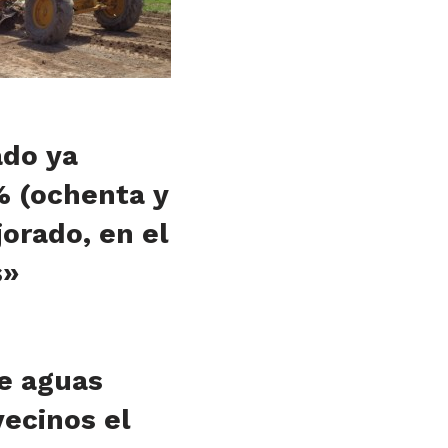
ado ya
% (ochenta y
jorado, en el
s»
de aguas
vecinos el