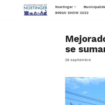
Noetinger
Municipalid
Saltar
BINGO SHOW 2022
al
contenido
Mejorado
se suman
29 septiembre