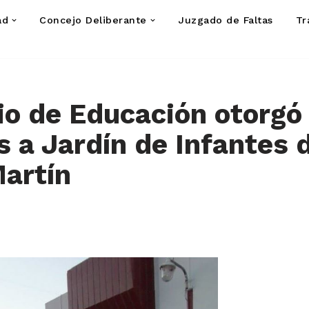
ad
Concejo Deliberante
Juzgado de Faltas
Tr
io de Educación otorgó
s a Jardín de Infantes d
artín