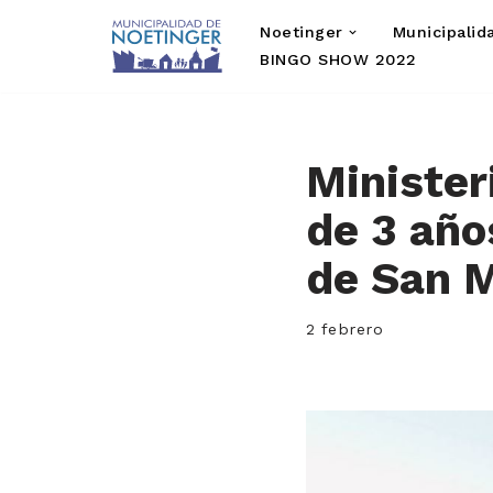
Noetinger
Municipalid
Saltar
BINGO SHOW 2022
al
contenido
Minister
de 3 año
de San M
2 febrero