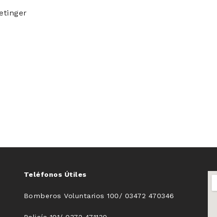
etinger
Teléfonos Útiles
Bomberos Voluntarios 100/ 03472 470346
Policía 101/ 0372 471130