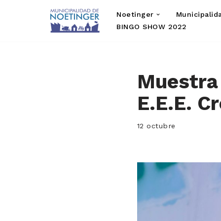
Noetinger
Municipalid
Saltar
BINGO SHOW 2022
al
contenido
Muestra 
E.E.E. C
12 octubre