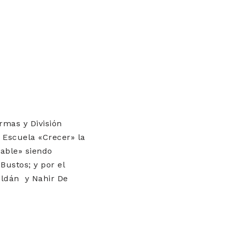
rmas y División
 Escuela «Crecer» la
able» siendo
Bustos; y por el
Roldán y Nahir De