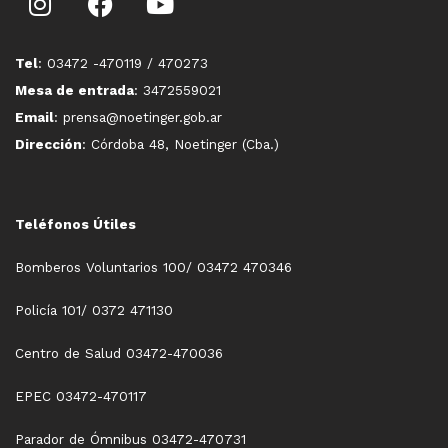
Tel
: 03472 -470119 / 470273
Mesa de entrada
: 3472559021
Email
: prensa@noetinger.gob.ar
Dirección
: Córdoba 48, Noetinger (Cba.)
Teléfonos Útiles
Bomberos Voluntarios 100/ 03472 470346
Policía 101/ 0372 471130
Centro de Salud 03472-470036
EPEC 03472-470117
Parador de Ómnibus 03472-470731