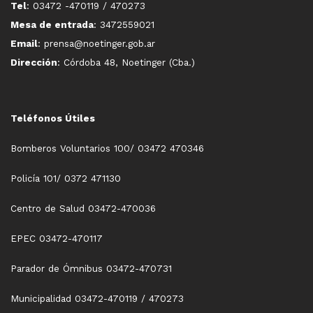
Tel
: 03472 -470119 / 470273
Mesa de entrada
: 3472559021
Email
: prensa@noetinger.gob.ar
Dirección
: Córdoba 48, Noetinger (Cba.)
Teléfonos Útiles
Bomberos Voluntarios 100/ 03472 470346
Policía 101/ 0372 471130
Centro de Salud 03472-470036
EPEC 03472-470117
Parador de Ómnibus 03472-470731
Municipalidad 03472-470119 / 470273