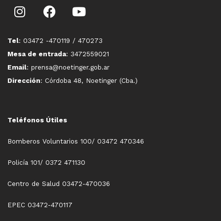
Tel
: 03472 -470119 / 470273
Mesa de entrada
: 3472559021
Email
: prensa@noetinger.gob.ar
Dirección
: Córdoba 48, Noetinger (Cba.)
Teléfonos Útiles
Bomberos Voluntarios 100/ 03472 470346
Policía 101/ 0372 471130
Centro de Salud 03472-470036
EPEC 03472-470117